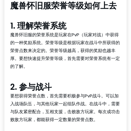
魔兽怀旧服荣誉等级如何上去
1. 理解荣誉系统
魔兽怀旧服的荣誉系统是玩家在PvP（玩家对战）中获得
的一种奖励系统。荣誉等级是根据玩家在战斗中所获得的
荣誉点数来决定的。荣誉等级越高，获得的奖励也越丰
厚。要想快速提升荣誉等级，首先需要对荣誉系统有一定
的了解。
2. 参与战斗
要想获得荣誉点数，首先需要积极参与PvP战斗。可以加
入战场队伍，与其他玩家一起组队作战。在战斗中，需要
与队友紧密配合，互相支援，击败敌方玩家。每次成功击
败敌方玩家，都能获得一定数量的荣誉点数。