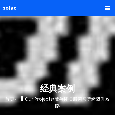
经典案例
首页
Our Projects
魔兽怀旧服荣誉等级攀升攻
略