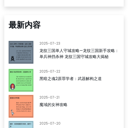
最新内容
2025-07-23
龙纹三国单人守城攻略—龙纹三国新手攻略：
单兵神挡杀神 龙纹三国守城攻略大揭秘
2025-07-22
黑暗之魂2原罪学者：武器解构之道
2025-07-21
魔域的女神攻略
2025-07-20