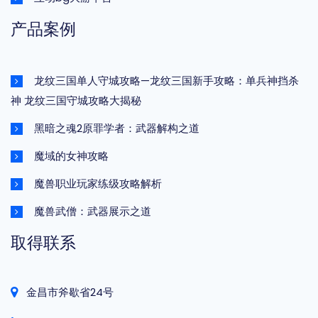
产品案例
龙纹三国单人守城攻略—龙纹三国新手攻略：单兵神挡杀
神 龙纹三国守城攻略大揭秘
黑暗之魂2原罪学者：武器解构之道
魔域的女神攻略
魔兽职业玩家练级攻略解析
魔兽武僧：武器展示之道
取得联系
金昌市斧歇省24号