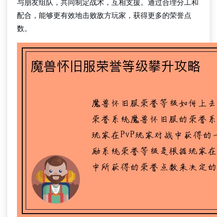
与朋友组队，共同制定战术，互相支援。通过合理分工和
配合，能够更有效地击败敌方玩家，获得更多的荣誉点
数。