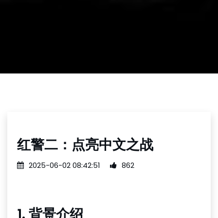
红警二：点亮中文之战
2025-06-02 08:42:51
862
1. 背景介绍