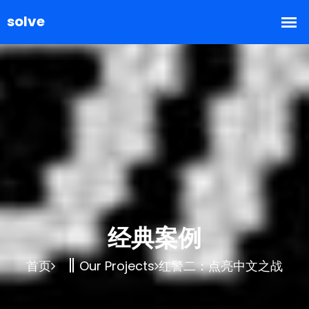
经典案例
首页
Our Projects
红警二：点亮中文之战