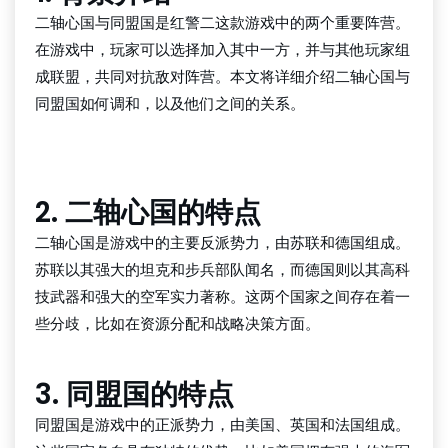
二轴心国与同盟国是红警二这款游戏中的两个重要阵营。
在游戏中，玩家可以选择加入其中一方，并与其他玩家组
成联盟，共同对抗敌对阵营。本文将详细介绍二轴心国与
同盟国如何调和，以及他们之间的关系。
bg大游中国官方网站
2. 二轴心国的特点
二轴心国是游戏中的主要反派势力，由苏联和德国组成。
苏联以其强大的坦克和步兵部队闻名，而德国则以其高科
技武器和强大的空军实力著称。这两个国家之间存在着一
些分歧，比如在资源分配和战略决策方面。
3. 同盟国的特点
同盟国是游戏中的正派势力，由美国、英国和法国组成。