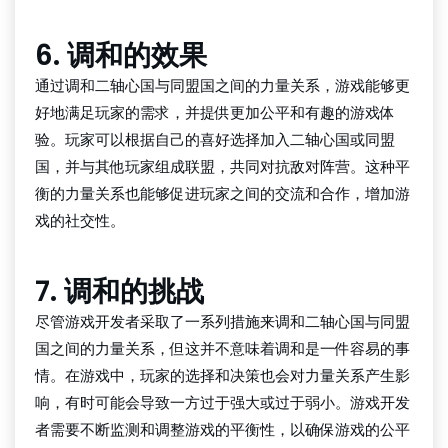
6. 调和的效果
通过调和二轴心国与同盟国之间的力量关系，游戏能够更
好地满足玩家的需求，并提供更加公平和有趣的游戏体
验。玩家可以根据自己的喜好选择加入二轴心国或同盟
国，并与其他玩家组成联盟，共同对抗敌对阵营。这种平
衡的力量关系也能够促进玩家之间的交流和合作，增加游
戏的社交性。
7. 调和的挑战
尽管游戏开发者采取了一系列措施来调和二轴心国与同盟
国之间的力量关系，但这并不意味着调和是一件容易的事
情。在游戏中，玩家的选择和决策也会对力量关系产生影
响，有时可能会导致一方过于强大或过于弱小。游戏开发
者需要不断监测和调整游戏的平衡性，以确保游戏的公平