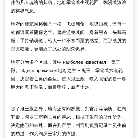
作为凡人魂魄的归宿，地府掌管着生死轮回，弥漫着浓浓
的冥界气息。
地府的建筑风格独具一格，飞檐翘角，雕梁画栋，但每一
处都透露着阴森之气。鬼差游曳其间，身着黑衣，头戴高
帽，手持锁魂链，给人一种不寒而栗的感觉。而那凄厉的
鬼哭狼嚎，更增添了此处的阴森诡异。
地府分为多个区域，其中 наиболее известная - 鬼王
殿。 Здесь проживает地府之主 - 鬼王，掌管着六道轮
回，决定着亡灵的命运。进入鬼王殿，映入眼帘的是一尊
巨大的鬼王塑像，面目狰狞，威严十足。
bg大游中国官方网站
除了鬼王殿之外，地府还有阎罗殿、判官厅等场所。在阎
罗殿，阎罗王审判亡灵的善恶，根据其生前的所作所为，
决定他们的去处。而在判官厅，判官则负责记录亡灵生前
的功过，作为阎罗王审判的依据。